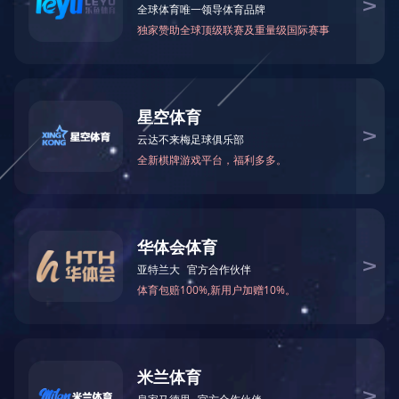
项目乐鱼网
新闻动态
News
版
集团新闻
招标乐鱼网页版
节能乐鱼网页版
项目乐鱼网页版